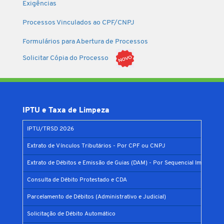
Exigências
Processos Vinculados ao CPF/CNPJ
Formulários para Abertura de Processos
Solicitar Cópia do Processo
IPTU e Taxa de Limpeza
IPTU/TRSD 2026
Extrato de Vínculos Tributários - Por CPF ou CNPJ
Extrato de Débitos e Emissão de Guias (DAM) - Por Sequencial Imobiliário
Consulta de Débito Protestado e CDA
Parcelamento de Débitos (Administrativo e Judicial)
Solicitação de Débito Automático