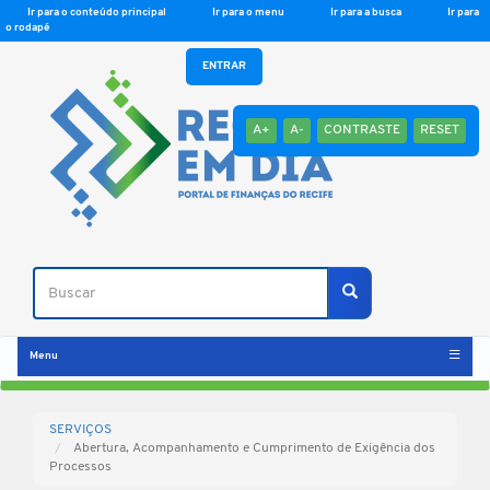
Ir para o conteúdo principal
Ir para o menu
Ir para a busca
Ir para
o rodapé
ENTRAR
A+
A-
CONTRASTE
RESET
Buscar
Buscar
Menu
SERVIÇOS
Abertura, Acompanhamento e Cumprimento de Exigência dos
Processos