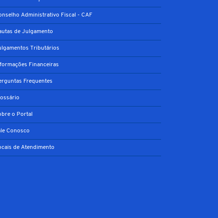
onselho Administrativo Fiscal - CAF
autas de Julgamento
ulgamentos Tributários
nformações Financeiras
erguntas Frequentes
lossário
obre o Portal
ale Conosco
ocais de Atendimento