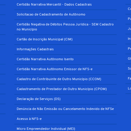
Certidão Narrativa Mercantil - Dados Cadastrais
C
Solicitacao de Cadastramento de Autônomo
P
Certidão Negativa de Débitos Pessoa Jurídica - SEM Cadastro
J
no Município
I
Cartão de Inscrição Municipal (CIM)
P
Informações Cadastrais
G
Certidão Narrativa Autônomo Isento
S
Certidão Narrativa Autônomo Emissor de NFS-e
F
Cadastro de Contribuinte de Outro Município (CCOM)
L
Cadastramento de Prestador de Outro Município (CPOM)
Declaração de Serviços (DS)
Denúncia de Não Emissão ou Cancelamento Indevido de NFSe
Acesso à NFS-e
Micro Empreendedor Individual (MEI)