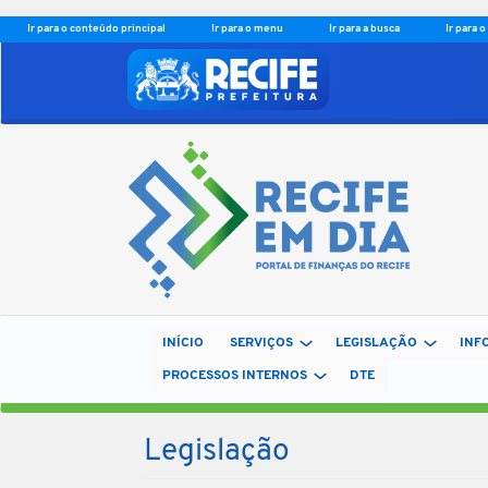
Ir para o conteúdo principal
Ir para o menu
Ir para a busca
Ir para 
INÍCIO
SERVIÇOS
LEGISLAÇÃO
INF
PROCESSOS INTERNOS
DTE
Legislação