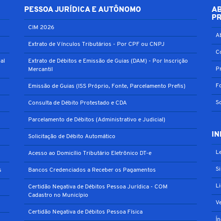
PESSOA JURÍDICA E AUTÔNOMO
A
P
CIM 2026
A
Extrato de Vínculos Tributários - Por CPF ou CNPJ
C
al
Extrato de Débitos e Emissão de Guias (DAM) - Por Inscrição
P
Mercantil
F
Emissão de Guias (ISS Próprio, Fonte, Parcelamento Prefis)
S
Consulta de Débito Protestado e CDA
Parcelamento de Débitos (Administrativo e Judicial)
IN
Solicitação de Débito Automático
Le
Acesso ao Domicílio Tributário Eletrônico DT-e
S
s
Bancos Credenciados a Receber os Pagamentos
L
Certidão Negativa de Débitos Pessoa Jurídica - COM
Cadastro no Município
V
Certidão Negativa de Débitos Pessoa Física
Í