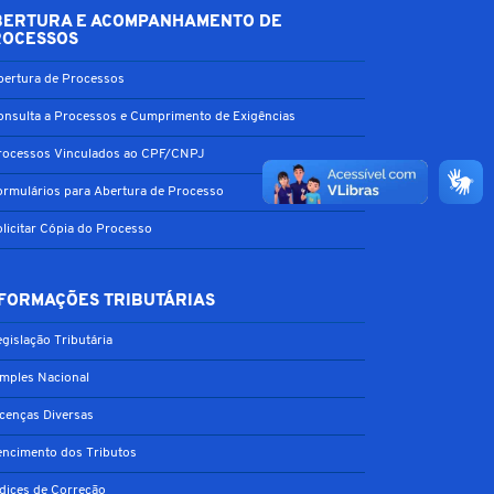
BERTURA E ACOMPANHAMENTO DE
ROCESSOS
bertura de Processos
onsulta a Processos e Cumprimento de Exigências
rocessos Vinculados ao CPF/CNPJ
ormulários para Abertura de Processo
olicitar Cópia do Processo
FORMAÇÕES TRIBUTÁRIAS
gislação Tributária
imples Nacional
icenças Diversas
encimento dos Tributos
ndices de Correção