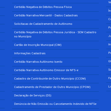
V
Certidão Negativa de Débitos Pessoa Física
Í
Certidão Narrativa Mercantil - Dados Cadastrais
C
Solicitacao de Cadastramento de Autônomo
P
Certidão Negativa de Débitos Pessoa Jurídica - SEM Cadastro
J
no Município
I
Cartão de Inscrição Municipal (CIM)
P
Informações Cadastrais
G
Certidão Narrativa Autônomo Isento
S
Certidão Narrativa Autônomo Emissor de NFS-e
F
Cadastro de Contribuinte de Outro Município (CCOM)
L
Cadastramento de Prestador de Outro Município (CPOM)
Declaração de Serviços (DS)
Denúncia de Não Emissão ou Cancelamento Indevido de NFSe