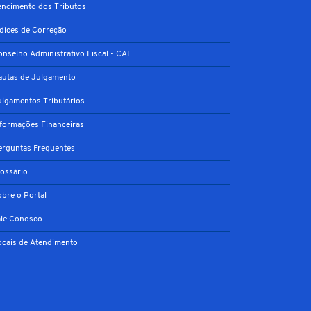
encimento dos Tributos
ndices de Correção
onselho Administrativo Fiscal - CAF
autas de Julgamento
ulgamentos Tributários
nformações Financeiras
erguntas Frequentes
lossário
obre o Portal
ale Conosco
ocais de Atendimento