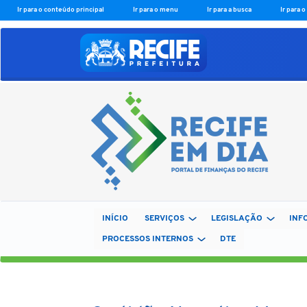
Ir para o conteúdo principal
Ir para o menu
Ir para a busca
Ir para 
INÍCIO
SERVIÇOS
LEGISLAÇÃO
INF
PROCESSOS INTERNOS
DTE