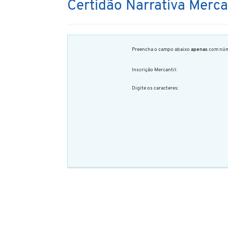
Certidão Narrativa Merca
Preencha o campo abaixo
apenas
com núm
Inscrição Mercantil:
Digite os caracteres: