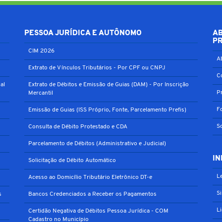
PESSOA JURÍDICA E AUTÔNOMO
A
P
CIM 2026
A
Extrato de Vínculos Tributários - Por CPF ou CNPJ
C
al
Extrato de Débitos e Emissão de Guias (DAM) - Por Inscrição
P
Mercantil
F
Emissão de Guias (ISS Próprio, Fonte, Parcelamento Prefis)
S
Consulta de Débito Protestado e CDA
Parcelamento de Débitos (Administrativo e Judicial)
IN
Solicitação de Débito Automático
Le
Acesso ao Domicílio Tributário Eletrônico DT-e
S
s
Bancos Credenciados a Receber os Pagamentos
L
Certidão Negativa de Débitos Pessoa Jurídica - COM
Cadastro no Município