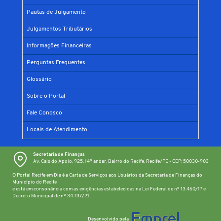
Pautas de Julgamento
Julgamentos Tributários
Informações Financeiras
Perguntas Frequentes
Glossário
Sobre o Portal
Fale Conosco
Locais de Atendimento
Secretaria de Finanças
Av. Cais do Apolo, 925, 14º andar, Bairro do Recife, Recife/PE - CEP: 50030-903
O Portal Recife em Dia é a Carta de Serviços aos Usuários da Secretaria de Finanças do
Município do Recife
e está em consonância com as exigências estabelecidas na Lei Federal de nº 13.460/17 e
Decreto Municipal de nº 34.737/21.
Desenvolvido pela