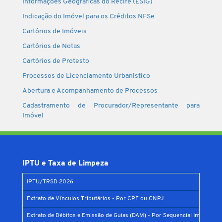
Informações Geográficas do Recife (ESIG)
Indicação do Imóvel para os Créditos NFSe
Cartórios de Imóveis
Cartórios de Notas
Cartórios de Protesto
Processos de Licenciamento Urbanístico
Abertura e Acompanhamento de Processos
Cadastramento de Procurador/Representante para
Imóvel
IPTU e Taxa de Limpeza
IPTU/TRSD 2026
Extrato de Vínculos Tributários - Por CPF ou CNPJ
Extrato de Débitos e Emissão de Guias (DAM) - Por Sequencial Imobiliário