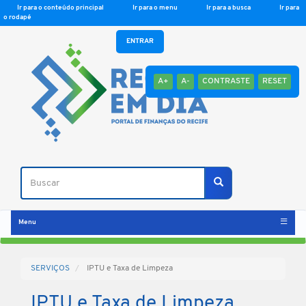
Ir para o conteúdo principal
Ir para o menu
Ir para a busca
Ir para
o rodapé
ENTRAR
A+
A-
CONTRASTE
RESET
Buscar
Buscar
Menu
SERVIÇOS
IPTU e Taxa de Limpeza
IPTU e Taxa de Limpeza