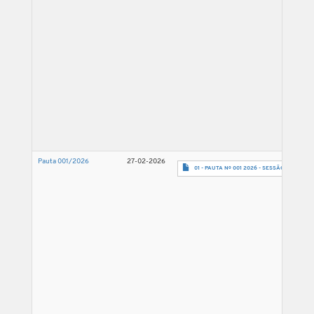
Pauta 001/2026
27-02-2026
01 - PAUTA Nº 001 2026 - SESSÃO 04.03.26-