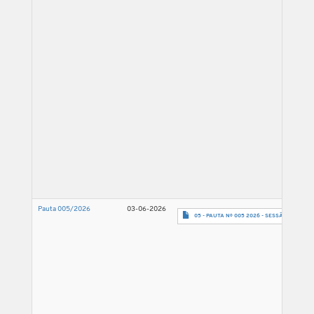
Pauta 005/2026
03-06-2026
05 - PAUTA Nº 005 2026 - SESSÃO 10.06.26-