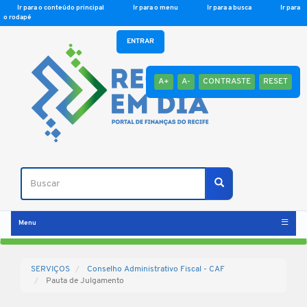
Ir para o conteúdo principal
Ir para o menu
Ir para a busca
Ir para
o rodapé
ENTRAR
A+
A-
CONTRASTE
RESET
Buscar
Buscar
Menu
SERVIÇOS
Conselho Administrativo Fiscal - CAF
Pauta de Julgamento