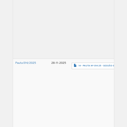
Pauta 014/2025
28-11-2025
14 - PAUTA Nº 014 25 - SESSÃO 03.12.25-ass