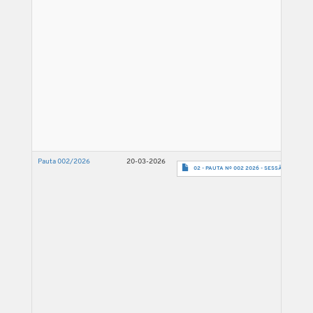
Pauta 002/2026
20-03-2026
02 - PAUTA Nº 002 2026 - SESSÃO 25.03.26-