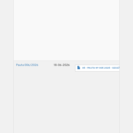
Pauta 006/2026
18-06-2026
06 - PAUTA Nº 006 2026 - SESSÃO 01.07.26-