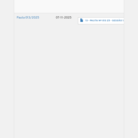
Pauta 013/2025
07-11-2025
13 - PAUTA Nº 013 25 - SESSÃO 12.11.25-assi