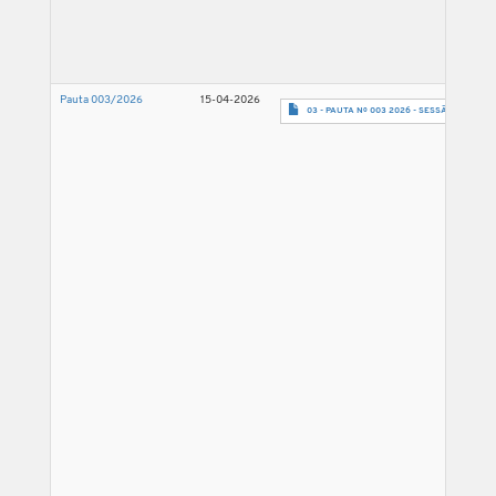
Pauta 003/2026
15-04-2026
03 - PAUTA Nº 003 2026 - SESSÃO 22.04.26-