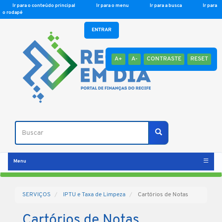
Ir para o conteúdo principal
Ir para o menu
Ir para a busca
Ir para
o rodapé
ENTRAR
A+
A-
CONTRASTE
RESET
Buscar
Buscar
Menu
SERVIÇOS
IPTU e Taxa de Limpeza
Cartórios de Notas
Cartórios de Notas