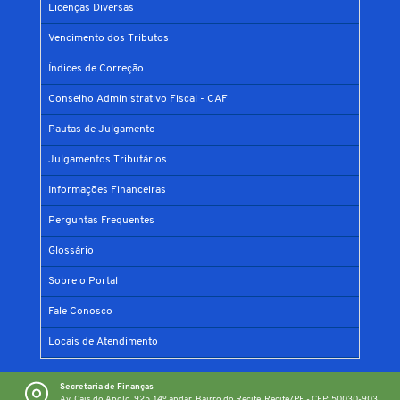
Licenças Diversas
Vencimento dos Tributos
Índices de Correção
Conselho Administrativo Fiscal - CAF
Pautas de Julgamento
Julgamentos Tributários
Informações Financeiras
Perguntas Frequentes
Glossário
Sobre o Portal
Fale Conosco
Locais de Atendimento
Secretaria de Finanças
Av. Cais do Apolo, 925, 14º andar, Bairro do Recife, Recife/PE - CEP: 50030-903