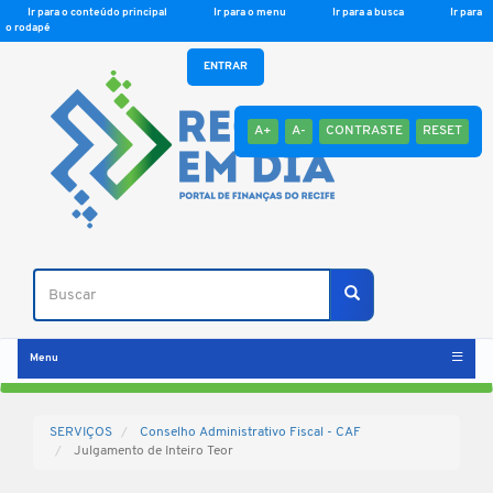
Ir para o conteúdo principal
Ir para o menu
Ir para a busca
Ir para
o rodapé
ENTRAR
A+
A-
CONTRASTE
RESET
Buscar
Buscar
Menu
SERVIÇOS
Conselho Administrativo Fiscal - CAF
Julgamento de Inteiro Teor