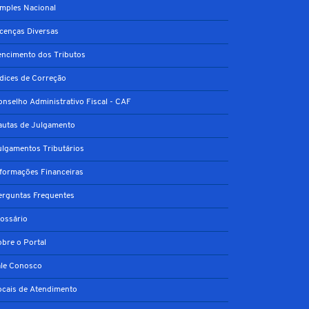
imples Nacional
icenças Diversas
encimento dos Tributos
ndices de Correção
onselho Administrativo Fiscal - CAF
autas de Julgamento
ulgamentos Tributários
nformações Financeiras
erguntas Frequentes
lossário
obre o Portal
ale Conosco
ocais de Atendimento