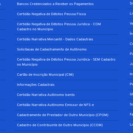
S
s
Bancos Credenciados a Receber os Pagamentos
L
Certidão Negativa de Débitos Pessoa Física
V
Certidão Negativa de Débitos Pessoa Jurídica - COM
Cadastro no Município
Í
Certidão Narrativa Mercantil - Dados Cadastrais
C
Solicitacao de Cadastramento de Autônomo
P
Certidão Negativa de Débitos Pessoa Jurídica - SEM Cadastro
J
no Município
I
Cartão de Inscrição Municipal (CIM)
P
Informações Cadastrais
G
Certidão Narrativa Autônomo Isento
S
Certidão Narrativa Autônomo Emissor de NFS-e
F
Cadastramento de Prestador de Outro Município (CPOM)
L
Cadastro de Contribuinte de Outro Município (CCOM)