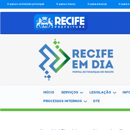
Ir para o conteúdo principal
Ir para o menu
Ir para a busca
Ir para 
INÍCIO
SERVIÇOS
LEGISLAÇÃO
INF
PROCESSOS INTERNOS
DTE