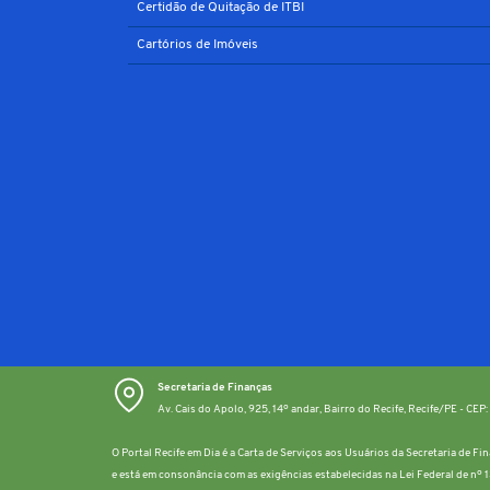
Certidão de Quitação de ITBI
Cartórios de Imóveis
Secretaria de Finanças
Av. Cais do Apolo, 925, 14º andar, Bairro do Recife, Recife/PE - CE
O Portal Recife em Dia é a Carta de Serviços aos Usuários da Secretaria de F
e está em consonância com as exigências estabelecidas na Lei Federal de nº 