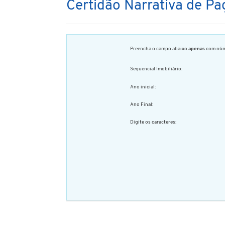
Certidão Narrativa de 
Preencha o campo abaixo
apenas
com núm
Sequencial Imobiliário:
Ano inicial:
Ano Final:
Digite os caracteres: