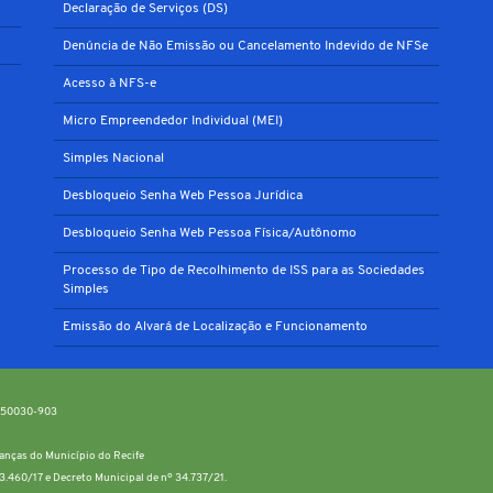
Declaração de Serviços (DS)
Denúncia de Não Emissão ou Cancelamento Indevido de NFSe
Acesso à NFS-e
Micro Empreendedor Individual (MEI)
Simples Nacional
Desbloqueio Senha Web Pessoa Jurídica
Desbloqueio Senha Web Pessoa Física/Autônomo
Processo de Tipo de Recolhimento de ISS para as Sociedades
Simples
Emissão do Alvará de Localização e Funcionamento
P: 50030-903
inanças do Município do Recife
13.460/17 e Decreto Municipal de nº 34.737/21.