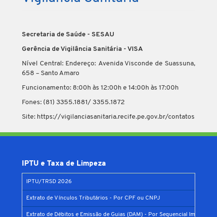
Secretaria de Saúde - SESAU
Gerência de Vigilância Sanitária - VISA
Nível Central: Endereço: Avenida Visconde de Suassuna,
658 – Santo Amaro
Funcionamento: 8:00h às 12:00h e 14:00h às 17:00h
Fones: (81) 3355.1881/ 3355.1872
Site: https://vigilanciasanitaria.recife.pe.gov.br/contatos
IPTU e Taxa de Limpeza
IPTU/TRSD 2026
Extrato de Vínculos Tributários - Por CPF ou CNPJ
Extrato de Débitos e Emissão de Guias (DAM) - Por Sequencial Imobiliário