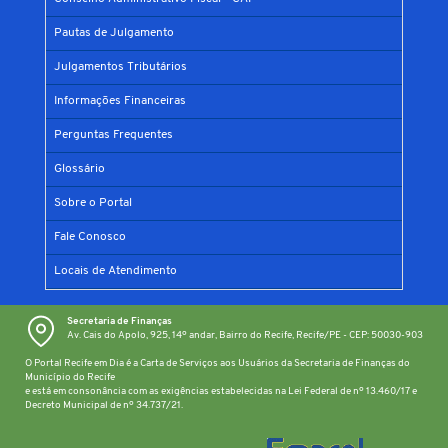
Pautas de Julgamento
Julgamentos Tributários
Informações Financeiras
Perguntas Frequentes
Glossário
Sobre o Portal
Fale Conosco
Locais de Atendimento
Secretaria de Finanças
Av. Cais do Apolo, 925, 14º andar, Bairro do Recife, Recife/PE - CEP: 50030-903
O Portal Recife em Dia é a Carta de Serviços aos Usuários da Secretaria de Finanças do
Município do Recife
e está em consonância com as exigências estabelecidas na Lei Federal de nº 13.460/17 e
Decreto Municipal de nº 34.737/21.