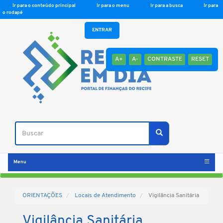
Ir para o conteúdo principal
Ir para o menu
Ir para a busca
Ir para
o rodapé
ENTRAR
A+
A-
CONTRASTE
RESET
Buscar
Buscar
Menu
ORIENTAÇÕES
Locais de Atendimento
Vigilância Sanitária
Vigilância Sanitária