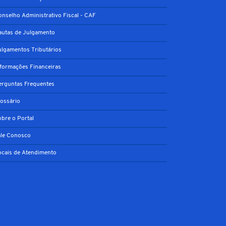
onselho Administrativo Fiscal - CAF
autas de Julgamento
ulgamentos Tributários
nformações Financeiras
erguntas Frequentes
lossário
obre o Portal
ale Conosco
ocais de Atendimento