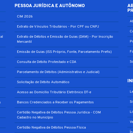
PESSOA JURÍDICA E AUTÔNOMO
A
P
CIM 2026
A
Extrato de Vínculos Tributários - Por CPF ou CNPJ
C
al
Extrato de Débitos e Emissão de Guias (DAM) - Por Inscrição
P
Mercantil
F
Emissão de Guias (ISS Próprio, Fonte, Parcelamento Prefis)
S
Consulta de Débito Protestado e CDA
Parcelamento de Débitos (Administrativo e Judicial)
IN
Solicitação de Débito Automático
Le
Acesso ao Domicílio Tributário Eletrônico DT-e
S
s
Bancos Credenciados a Receber os Pagamentos
L
Certidão Negativa de Débitos Pessoa Jurídica - COM
Cadastro no Município
V
Certidão Negativa de Débitos Pessoa Física
Í