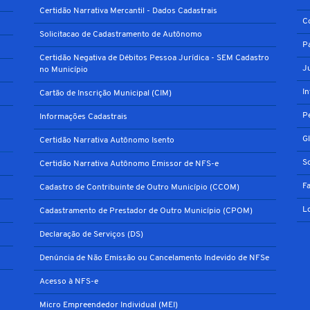
Certidão Narrativa Mercantil - Dados Cadastrais
C
Solicitacao de Cadastramento de Autônomo
P
Certidão Negativa de Débitos Pessoa Jurídica - SEM Cadastro
J
no Município
I
Cartão de Inscrição Municipal (CIM)
P
Informações Cadastrais
G
Certidão Narrativa Autônomo Isento
S
Certidão Narrativa Autônomo Emissor de NFS-e
F
Cadastro de Contribuinte de Outro Município (CCOM)
L
Cadastramento de Prestador de Outro Município (CPOM)
Declaração de Serviços (DS)
Denúncia de Não Emissão ou Cancelamento Indevido de NFSe
Acesso à NFS-e
Micro Empreendedor Individual (MEI)