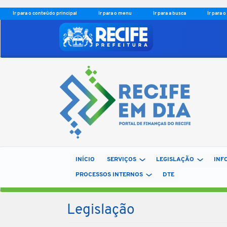
Ir para o conteúdo principal
Ir para o menu
Ir para a busca
Ir para 
INÍCIO
SERVIÇOS
LEGISLAÇÃO
INF
PROCESSOS INTERNOS
DTE
Legislação