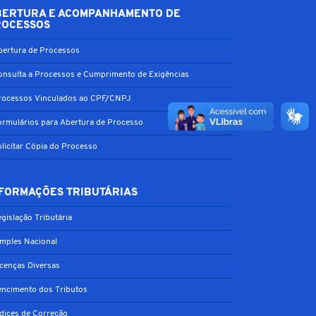
BERTURA E ACOMPANHAMENTO DE
ROCESSOS
bertura de Processos
onsulta a Processos e Cumprimento de Exigências
rocessos Vinculados ao CPF/CNPJ
ormulários para Abertura de Processo
olicitar Cópia do Processo
FORMAÇÕES TRIBUTÁRIAS
gislação Tributária
imples Nacional
icenças Diversas
encimento dos Tributos
ndices de Correção