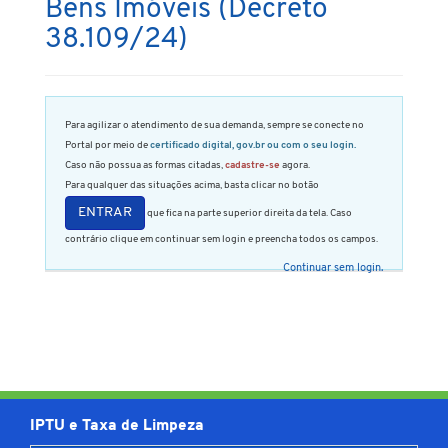
Bens Imóveis (Decreto
38.109/24)
Para agilizar o atendimento de sua demanda, sempre se conecte no
Portal por meio de
certificado digital, gov.br ou com o seu login.
Caso não possua as formas citadas,
cadastre-se
agora.
Para qualquer das situações acima, basta clicar no botão
ENTRAR
que fica na parte superior direita da tela. Caso
contrário clique em continuar sem login e preencha todos os campos.
Continuar sem login.
IPTU e Taxa de Limpeza