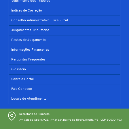
Vencimento dos Tributos
Índices de Correção
Conselho Administrativo Fiscal - CAF
Julgamentos Tributários
Pautas de Julgamento
Informações Financeiras
Perguntas Frequentes
Glossário
Sobre o Portal
Fale Conosco
Locais de Atendimento
Secretaria de Finanças
Av. Cais do Apolo, 925, 14º andar, Bairro do Recife, Recife/PE - CEP: 50030-903