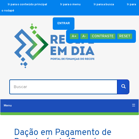
Ir para o conteúdo principal
Ir para o menu
Ir para a busca
Ir para
o rodapé
ENTRAR
A+
A-
CONTRASTE
RESET
Buscar
Buscar
Menu
Dação em Pagamento de