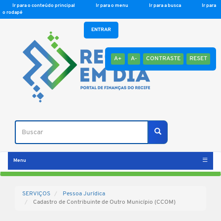
Ir para o conteúdo principal
Ir para o menu
Ir para a busca
Ir para
o rodapé
ENTRAR
A+
A-
CONTRASTE
RESET
Buscar
Buscar
Menu
SERVIÇOS
Pessoa Jurídica
Cadastro de Contribuinte de Outro Município (CCOM)