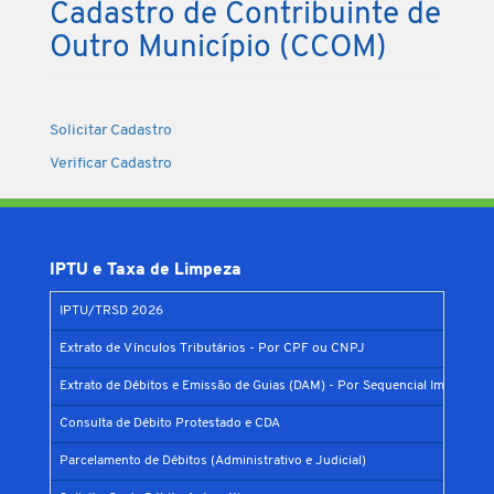
Cadastro de Contribuinte de
Outro Município (CCOM)
Solicitar Cadastro
Verificar Cadastro
IPTU e Taxa de Limpeza
IPTU/TRSD 2026
Extrato de Vínculos Tributários - Por CPF ou CNPJ
Extrato de Débitos e Emissão de Guias (DAM) - Por Sequencial Imobiliário
Consulta de Débito Protestado e CDA
Parcelamento de Débitos (Administrativo e Judicial)