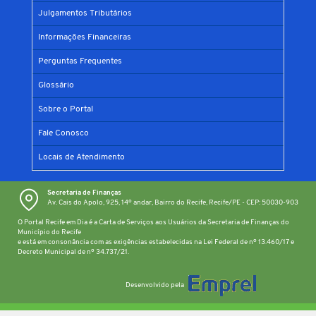
Julgamentos Tributários
Informações Financeiras
Perguntas Frequentes
Glossário
Sobre o Portal
Fale Conosco
Locais de Atendimento
Secretaria de Finanças
Av. Cais do Apolo, 925, 14º andar, Bairro do Recife, Recife/PE - CEP: 50030-903
O Portal Recife em Dia é a Carta de Serviços aos Usuários da Secretaria de Finanças do
Município do Recife
e está em consonância com as exigências estabelecidas na Lei Federal de nº 13.460/17 e
Decreto Municipal de nº 34.737/21.
Desenvolvido pela