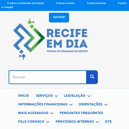
Ir para o conteúdo principal
Ir para o menu
Ir para a busca
Ir para
o rodapé
ENTRAR
Buscar
Buscar
INÍCIO
SERVIÇOS
LEGISLAÇÃO
INFORMAÇÕES FINANCEIRAS
ORIENTAÇÕES
MAIS ACESSADOS
PERGUNTAS FREQUENTES
FALE CONOSCO
PROCESSOS INTERNOS
DTE