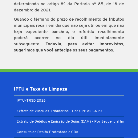
determinado no artigo 8º da Portaria nº 85, de 18 de
dezembro de 2021.
Quando o término do prazo de recolhimento de tributos
municipais recair em dia que não seja útil ou em que não
haja expediente bancário, o referido recolhimento
poderá ocorrer no dia útil imediatamente
subsequente.
Todavia, para evitar imprevistos,
sugerimos que você antecipe os seus pagamentos.
IPTU e Taxa de Limpeza
IPTU/TRSD 2026
Extrato de Vínculos Tributários - Por CPF ou CNPJ
Extrato de Débitos e Emissão de Guias (DAM) - Por Sequencial Imobiliário
Consulta de Débito Protestado e CDA