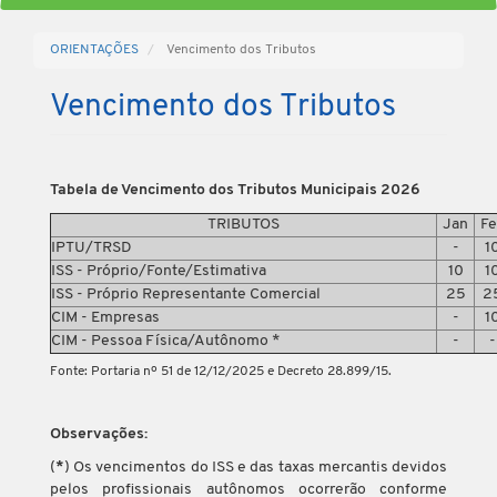
ORIENTAÇÕES
Vencimento dos Tributos
Vencimento dos Tributos
Tabela de Vencimento dos Tributos Municipais 2026
TRIBUTOS
Jan
Fe
IPTU/TRSD
-
1
ISS - Próprio/Fonte/Estimativa
10
1
ISS - Próprio Representante Comercial
25
2
CIM - Empresas
-
1
CIM - Pessoa Física/Autônomo *
-
-
Fonte: Portaria nº 51 de 12/12/2025 e Decreto 28.899/15.
Observações:
(
*
) Os vencimentos do ISS e das taxas mercantis devidos
pelos profissionais autônomos ocorrerão conforme