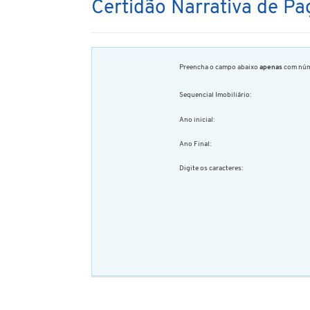
Certidão Narrativa de 
Preencha o campo abaixo
apenas
com núm
Sequencial Imobiliário:
Ano inicial:
Ano Final:
Digite os caracteres: