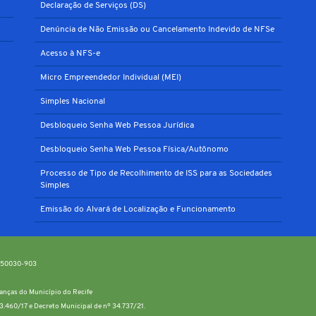
Declaração de Serviços (DS)
Denúncia de Não Emissão ou Cancelamento Indevido de NFSe
Acesso à NFS-e
Micro Empreendedor Individual (MEI)
Simples Nacional
Desbloqueio Senha Web Pessoa Jurídica
Desbloqueio Senha Web Pessoa Física/Autônomo
Processo de Tipo de Recolhimento de ISS para as Sociedades
Simples
Emissão do Alvará de Localização e Funcionamento
P: 50030-903
inanças do Município do Recife
13.460/17 e Decreto Municipal de nº 34.737/21.