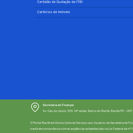
Certidão de Quitação de ITBI
Cartórios de Imóveis
Secretaria de Finanças
Av. Cais do Apolo, 925, 14º andar, Bairro do Recife, Recife/PE - CE
O Portal Recife em Dia é a Carta de Serviços aos Usuários da Secretaria de F
e está em consonância com as exigências estabelecidas na Lei Federal de nº 