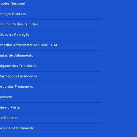
imples Nacional
icenças Diversas
encimento dos Tributos
ndices de Correção
onselho Administrativo Fiscal - CAF
autas de Julgamento
ulgamentos Tributários
nformações Financeiras
erguntas Frequentes
lossário
obre o Portal
ale Conosco
ocais de Atendimento