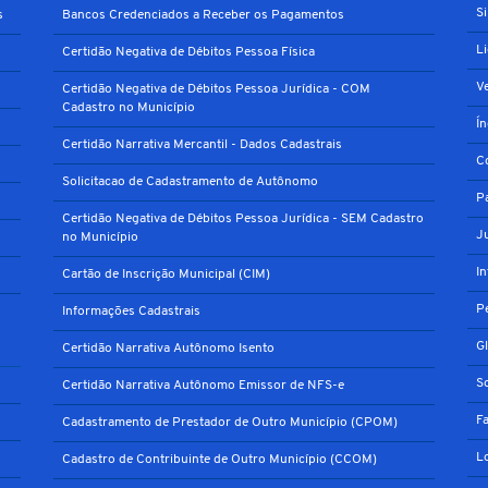
S
s
Bancos Credenciados a Receber os Pagamentos
L
Certidão Negativa de Débitos Pessoa Física
V
Certidão Negativa de Débitos Pessoa Jurídica - COM
Cadastro no Município
Í
Certidão Narrativa Mercantil - Dados Cadastrais
C
Solicitacao de Cadastramento de Autônomo
P
Certidão Negativa de Débitos Pessoa Jurídica - SEM Cadastro
J
no Município
I
Cartão de Inscrição Municipal (CIM)
P
Informações Cadastrais
G
Certidão Narrativa Autônomo Isento
S
Certidão Narrativa Autônomo Emissor de NFS-e
F
Cadastramento de Prestador de Outro Município (CPOM)
L
Cadastro de Contribuinte de Outro Município (CCOM)