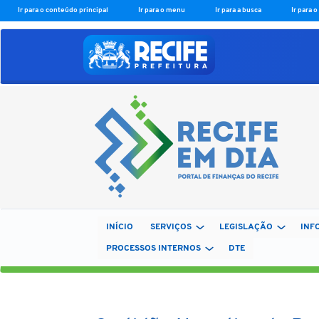
Ir para o conteúdo principal
Ir para o menu
Ir para a busca
Ir para 
INÍCIO
SERVIÇOS
LEGISLAÇÃO
INF
PROCESSOS INTERNOS
DTE