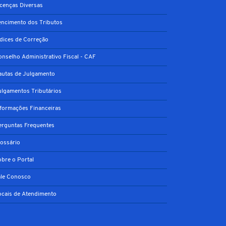
icenças Diversas
encimento dos Tributos
ndices de Correção
onselho Administrativo Fiscal - CAF
autas de Julgamento
ulgamentos Tributários
nformações Financeiras
erguntas Frequentes
lossário
obre o Portal
ale Conosco
ocais de Atendimento