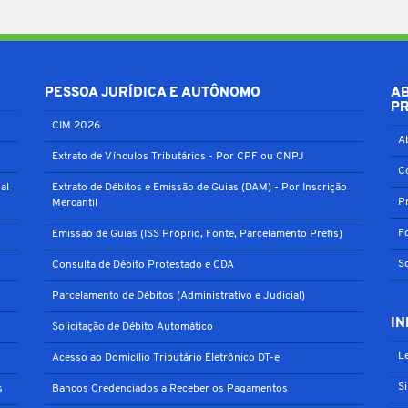
PESSOA JURÍDICA E AUTÔNOMO
A
P
CIM 2026
A
Extrato de Vínculos Tributários - Por CPF ou CNPJ
C
al
Extrato de Débitos e Emissão de Guias (DAM) - Por Inscrição
P
Mercantil
F
Emissão de Guias (ISS Próprio, Fonte, Parcelamento Prefis)
S
Consulta de Débito Protestado e CDA
Parcelamento de Débitos (Administrativo e Judicial)
IN
Solicitação de Débito Automático
Le
Acesso ao Domicílio Tributário Eletrônico DT-e
S
s
Bancos Credenciados a Receber os Pagamentos