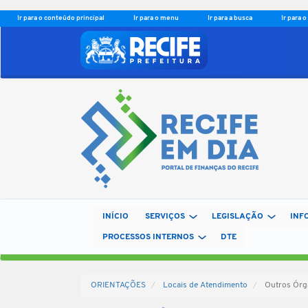
Ir para o conteúdo principal
Ir para o menu
Ir para a busca
Ir para 
INÍCIO
SERVIÇOS
LEGISLAÇÃO
INF
PROCESSOS INTERNOS
DTE
ORIENTAÇÕES
Locais de Atendimento
Outros Órg