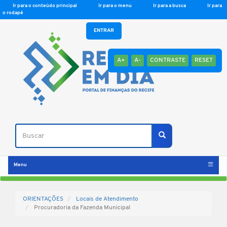
Ir para o conteúdo principal
Ir para o menu
Ir para a busca
Ir para
o rodapé
ENTRAR
A+
A-
CONTRASTE
RESET
Buscar
Buscar
Menu
ORIENTAÇÕES
Locais de Atendimento
Procuradoria da Fazenda Municipal