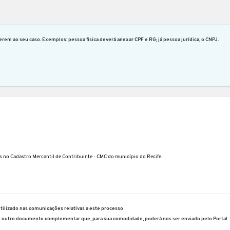
rem ao seu caso. Exemplos: pessoa física deverá anexar CPF e RG; já pessoa jurídica, o CNPJ.
s no Cadastro Mercantil de Contribuinte - CMC do município do Recife.
utilizado nas comunicações relativas a este processo
e outro documento complementar que, para sua comodidade, poderá nos ser enviado pelo Portal.