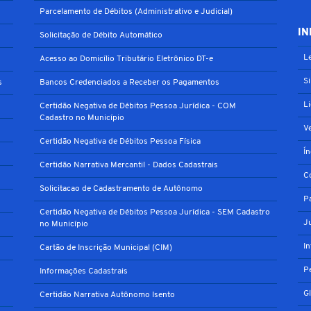
Parcelamento de Débitos (Administrativo e Judicial)
IN
Solicitação de Débito Automático
Le
Acesso ao Domicílio Tributário Eletrônico DT-e
S
s
Bancos Credenciados a Receber os Pagamentos
L
Certidão Negativa de Débitos Pessoa Jurídica - COM
Cadastro no Município
V
Certidão Negativa de Débitos Pessoa Física
Í
Certidão Narrativa Mercantil - Dados Cadastrais
C
Solicitacao de Cadastramento de Autônomo
P
Certidão Negativa de Débitos Pessoa Jurídica - SEM Cadastro
J
no Município
I
Cartão de Inscrição Municipal (CIM)
P
Informações Cadastrais
G
Certidão Narrativa Autônomo Isento