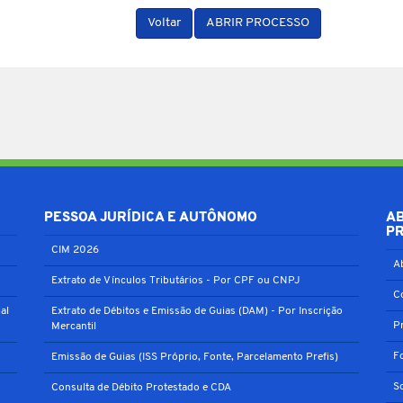
Voltar
ABRIR PROCESSO
PESSOA JURÍDICA E AUTÔNOMO
A
P
CIM 2026
A
Extrato de Vínculos Tributários - Por CPF ou CNPJ
C
al
Extrato de Débitos e Emissão de Guias (DAM) - Por Inscrição
P
Mercantil
F
Emissão de Guias (ISS Próprio, Fonte, Parcelamento Prefis)
S
Consulta de Débito Protestado e CDA