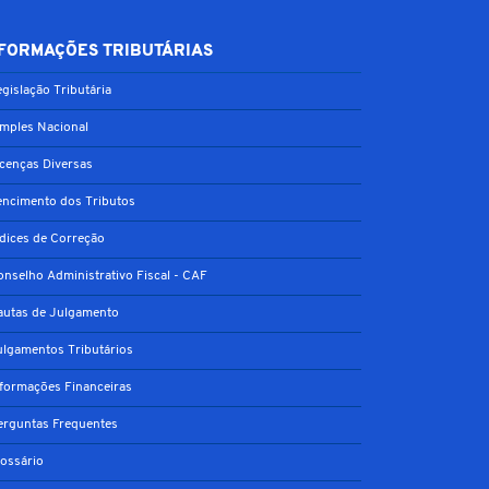
FORMAÇÕES TRIBUTÁRIAS
gislação Tributária
imples Nacional
icenças Diversas
encimento dos Tributos
ndices de Correção
onselho Administrativo Fiscal - CAF
autas de Julgamento
ulgamentos Tributários
nformações Financeiras
erguntas Frequentes
lossário