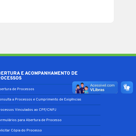
BERTURA E ACOMPANHAMENTO DE
ROCESSOS
bertura de Processos
onsulta a Processos e Cumprimento de Exigências
rocessos Vinculados ao CPF/CNPJ
ormulários para Abertura de Processo
olicitar Cópia do Processo