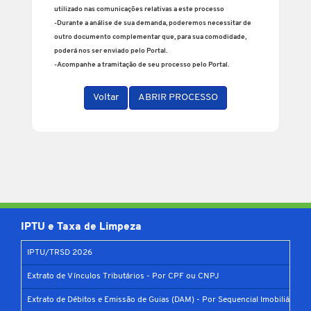
utilizado nas comunicações relativas a este processo
-Durante a análise de sua demanda, poderemos necessitar de
outro documento complementar que, para sua comodidade,
poderá nos ser enviado pelo Portal.
-Acompanhe a tramitação de seu processo pelo Portal.
Voltar
ABRIR PROCESSO
IPTU e Taxa de Limpeza
IPTU/TRSD 2026
Extrato de Vínculos Tributários - Por CPF ou CNPJ
Extrato de Débitos e Emissão de Guias (DAM) - Por Sequencial Imobiliário