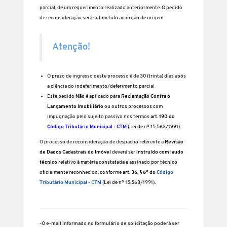
parcial, de um requerimento realizado anteriormente. O pedido
de reconsideração será submetido ao órgão de origem.
Atenção!
O prazo de ingresso deste processo é de 30 (trinta) dias após
a ciência do indeferimento/deferimento parcial.
Este pedido
Não
é aplicado para
Reclamação Contra o
Lançamento Imobiliário
ou outros processos com
impugnação pelo sujeito passivo nos termos
art. 190 do
Código Tributário Municipal - CTM
(Lei de nº 15.563/1991).
O processo de reconsideração de despacho referente a
Revisão
de Dados Cadastrais do Imóvel
deverá ser
instruído com laudo
técnico
relativo à matéria constatada e assinado por técnico
oficialmente reconhecido, conforme
art. 36, § 6º do
Código
Tributário Municipal - CTM
(Lei de nº 15.563/1991)
.
-O e-mail informado no formulário de solicitação poderá ser