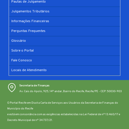
Pautas de Julgamento
Julgamentos Tributários
Informações Financeiras
Perguntas Frequentes
Glossário
Sobre o Portal
Fale Conosco
Locais de Atendimento
Secretaria de Finanças
Av. Cais do Apolo, 925, 14º andar, Bairro do Recife, Recife/PE - CEP: 50030-903
O Portal Recife em Dia é a Carta de Serviços aos Usuários da Secretaria de Finanças do
Município do Recife
e está em consonância com as exigências estabelecidas na Lei Federal de nº 13.460/17 e
Decreto Municipal de nº 34.737/21.