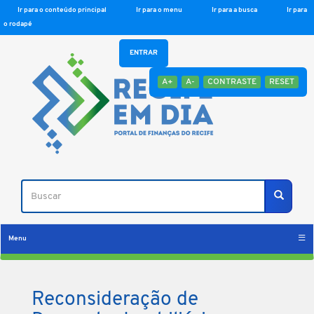
Ir para o conteúdo principal
Ir para o menu
Ir para a busca
Ir para
o rodapé
ENTRAR
A+
A-
CONTRASTE
RESET
Buscar
Buscar
Menu
Reconsideração de