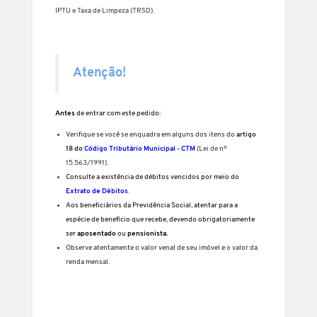
IPTU e Taxa de Limpeza (TRSD).
Atenção!
Antes
de entrar com este pedido:
Verifique se você se enquadra em alguns dos itens do
artigo
18 do
Código Tributário Municipal - CTM
(Lei de nº
15.563/1991).
Consulte a existência de débitos vencidos por meio do
Extrato de Débitos
.
Aos beneficiários da Previdência Social, atentar para a
espécie de benefício que recebe, devendo obrigatoriamente
ser
aposentado
ou
pensionista.
Observe atentamente o valor venal de seu imóvel e o valor da
renda mensal.