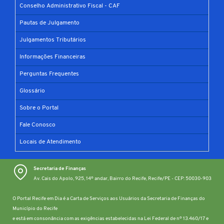
Conselho Administrativo Fiscal - CAF
Pautas de Julgamento
Julgamentos Tributários
Informações Financeiras
Perguntas Frequentes
Glossário
Sobre o Portal
Fale Conosco
Locais de Atendimento
Secretaria de Finanças
Av. Cais do Apolo, 925, 14º andar, Bairro do Recife, Recife/PE - CEP: 50030-903
O Portal Recife em Dia é a Carta de Serviços aos Usuários da Secretaria de Finanças do
Município do Recife
e está em consonância com as exigências estabelecidas na Lei Federal de nº 13.460/17 e