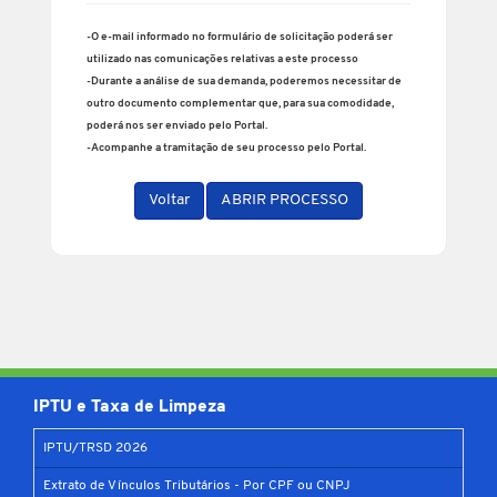
-O e-mail informado no formulário de solicitação poderá ser
utilizado nas comunicações relativas a este processo
-Durante a análise de sua demanda, poderemos necessitar de
outro documento complementar que, para sua comodidade,
poderá nos ser enviado pelo Portal.
-Acompanhe a tramitação de seu processo pelo Portal.
Voltar
ABRIR PROCESSO
IPTU e Taxa de Limpeza
IPTU/TRSD 2026
Extrato de Vínculos Tributários - Por CPF ou CNPJ