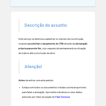
Descrição do assunto:
Este serviço se destina a cadastrar os imóveis em construção,
visando
possibilitar o lançamento do ITBI
através da
declaração
própria para este fim
, cujo sequencial permanecerá na situação
de inativo até a conclusão da obra.
Atenção!
Antes
de entrar com este pedido:
Esteja com todos os documentos listados acima disponíveis
para fazer a anexação. Aproveite e atualize os seus dados
pessoais por meio da opção do
Fale Conosco
.