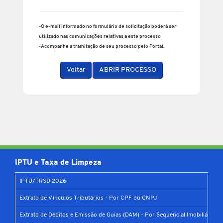
-O e-mail informado no formulário de solicitação poderá ser
utilizado nas comunicações relativas a este processo
-Acompanhe a tramitação de seu processo pelo Portal.
Voltar
ABRIR PROCESSO
IPTU e Taxa de Limpeza
IPTU/TRSD 2026
Extrato de Vínculos Tributários - Por CPF ou CNPJ
Extrato de Débitos e Emissão de Guias (DAM) - Por Sequencial Imobiliário