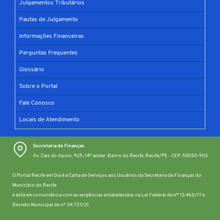
Julgamentos Tributários
Pautas de Julgamento
Informações Financeiras
Perguntas Frequentes
Glossário
Sobre o Portal
Fale Conosco
Locais de Atendimento
Secretaria de Finanças
Av. Cais do Apolo, 925, 14º andar, Bairro do Recife, Recife/PE - CEP: 50030-903
O Portal Recife em Dia é a Carta de Serviços aos Usuários da Secretaria de Finanças do
Município do Recife
e está em consonância com as exigências estabelecidas na Lei Federal de nº 13.460/17 e
Decreto Municipal de nº 34.737/21.