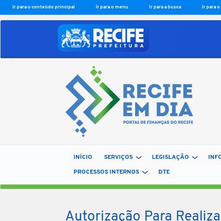
Ir para o conteúdo principal
Ir para o menu
Ir para a busca
Ir para 
INÍCIO
SERVIÇOS
LEGISLAÇÃO
INF
PROCESSOS INTERNOS
DTE
Autorização Para Realiza