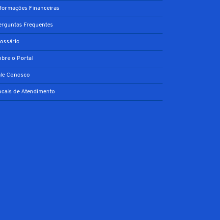
nformações Financeiras
erguntas Frequentes
lossário
obre o Portal
ale Conosco
ocais de Atendimento