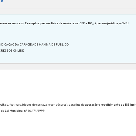
rem ao seu caso. Exemplos: pessoa física deverá anexar CPF e RG; já pessoa jurídica, o CNPJ.
INDICAÇÃO DA CAPACIDADE MÁXIMA DE PÚBLICO
GRESSOS ONLINE
citais, festivais, blocos de carnaval e congêneres), para fins de
apuração e recolhimento do ISS inci
, da Lei Municipal nº 16.474/1999.