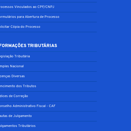
rocessos Vinculados ao CPF/CNPJ
ormulários para Abertura de Processo
olicitar Cópia do Processo
FORMAÇÕES TRIBUTÁRIAS
gislação Tributária
imples Nacional
icenças Diversas
encimento dos Tributos
ndices de Correção
onselho Administrativo Fiscal - CAF
autas de Julgamento
ulgamentos Tributários