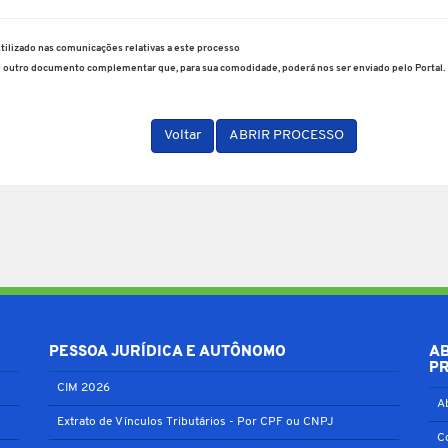
utilizado nas comunicações relativas a este processo
e outro documento complementar que, para sua comodidade, poderá nos ser enviado pelo Portal.
Voltar
ABRIR PROCESSO
PESSOA JURÍDICA E AUTÔNOMO
A
P
CIM 2026
A
Extrato de Vínculos Tributários - Por CPF ou CNPJ
C