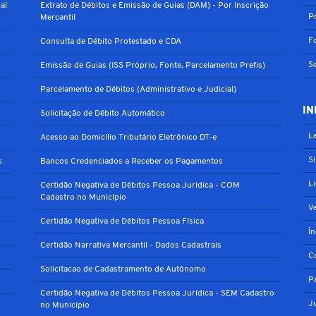
al
Extrato de Débitos e Emissão de Guias (DAM) - Por Inscrição
P
Mercantil
F
Consulta de Débito Protestado e CDA
S
Emissão de Guias (ISS Próprio, Fonte, Parcelamento Prefis)
Parcelamento de Débitos (Administrativo e Judicial)
IN
Solicitação de Débito Automático
Le
Acesso ao Domicílio Tributário Eletrônico DT-e
S
s
Bancos Credenciados a Receber os Pagamentos
L
Certidão Negativa de Débitos Pessoa Jurídica - COM
Cadastro no Município
V
Certidão Negativa de Débitos Pessoa Física
Í
Certidão Narrativa Mercantil - Dados Cadastrais
C
Solicitacao de Cadastramento de Autônomo
P
Certidão Negativa de Débitos Pessoa Jurídica - SEM Cadastro
J
no Município