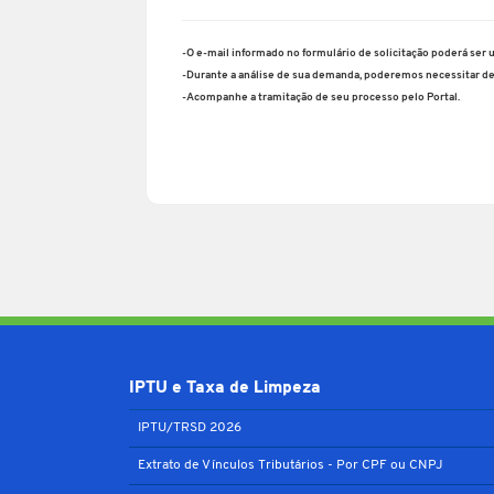
-O e-mail informado no formulário de solicitação poderá ser 
-Durante a análise de sua demanda, poderemos necessitar d
-Acompanhe a tramitação de seu processo pelo Portal.
IPTU e Taxa de Limpeza
IPTU/TRSD 2026
Extrato de Vínculos Tributários - Por CPF ou CNPJ