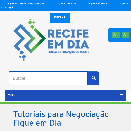
Ir para o conteúdo principal
Ir para o menu
Ir para a busca
Ir para
o rodapé
ENTRAR
A+
A-
Buscar
Buscar
Menu
Tutoriais para Negociação
Fique em Dia