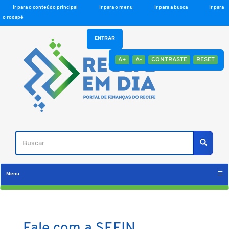
Ir para o conteúdo principal
Ir para o menu
Ir para a busca
Ir para
o rodapé
ENTRAR
A+
A-
CONTRASTE
RESET
Buscar
Buscar
Menu