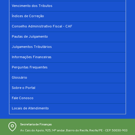
Vencimento dos Tributos
Índices de Correção
Conselho Administrativo Fiscal - CAF
Pautas de Julgamento
Julgamentos Tributários
Informações Financeiras
Perguntas Frequentes
Glossário
Sobre o Portal
Fale Conosco
Locais de Atendimento
Secretaria de Finanças
Av. Cais do Apolo, 925, 14º andar, Bairro do Recife, Recife/PE - CEP: 50030-903