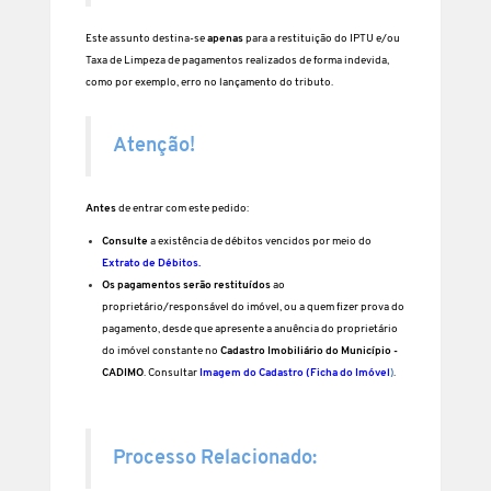
Este assunto destina-se
apenas
para a restituição do IPTU e/ou
Taxa de Limpeza de pagamentos realizados de forma indevida,
como por exemplo, erro no lançamento do tributo.
Atenção!
Antes
de entrar com este pedido:
Consulte
a existência de débitos vencidos por meio do
Extrato de Débitos
.
Os pagamentos serão restituídos
ao
proprietário/responsável do imóvel, ou a quem fizer prova do
pagamento, desde que apresente a anuência do proprietário
do imóvel constante no
Cadastro Imobiliário do Município -
CADIMO
. Consultar
Imagem do Cadastro (Ficha do Imóvel
)
.
Processo Relacionado: