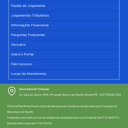
Pautas de Julgamento
Julgamentos Tributários
Informações Financeiras
Perguntas Frequentes
Glossário
Sobre o Portal
Fale Conosco
Locais de Atendimento
Secretaria de Finanças
Av. Cais do Apolo, 925, 14º andar, Bairro do Recife, Recife/PE - CEP: 50030-903
O Portal Recife em Dia é a Carta de Serviços aos Usuários da Secretaria de Finanças do
Município do Recife
e está em consonância com as exigências estabelecidas na Lei Federal de nº 13.460/17 e
Decreto Municipal de nº 34.737/21.