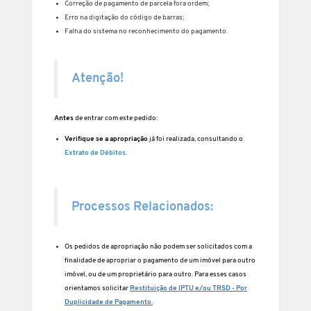
Correção de pagamento de parcela fora ordem;
Erro na digitação do código de barras;
Falha do sistema no reconhecimento do pagamento.
Atenção!
Antes
de entrar com este pedido:
Verifique se a apropriação
já foi realizada, consultando o
Extrato de Débitos
.
Processos Relacionados:
Os pedidos de apropriação não podem ser solicitados com a
finalidade de apropriar o pagamento de um imóvel para outro
imóvel, ou de um proprietário para outro. Para esses casos
orientamos solicitar
Restituição de IPTU e/ou TRSD - Por
Duplicidade de Pagamento
.