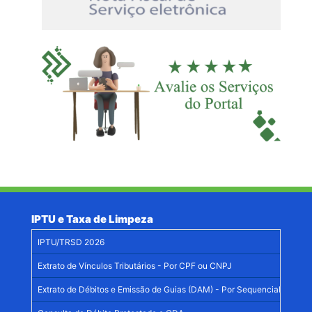
IPTU e Taxa de Limpeza
IPTU/TRSD 2026
Extrato de Vínculos Tributários - Por CPF ou CNPJ
Extrato de Débitos e Emissão de Guias (DAM) - Por Sequencial Imobiliá