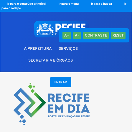
Ir para o conteúdo principal
Ir para o menu
Ir para a busca
Ir
para o rodapé
A+
A-
CONTRASTE
RESET
A PREFEITURA
SERVIÇOS
SECRETARIA E ÓRGÃOS
Pular
ENTRAR
para
o
conteúdo
principal