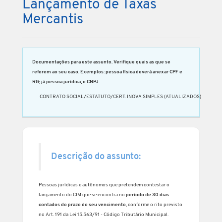
Lançamento de Taxas
Mercantis
Documentações para este assunto. Verifique quais as que se
referem ao seu caso. Exemplos: pessoa física deverá anexar CPF e
RG; já pessoa jurídica, o CNPJ.
CONTRATO SOCIAL/ESTATUTO/CERT. INOVA SIMPLES (ATUALIZADOS)
Descrição do assunto:
Pessoas jurídicas e autônomos que pretendem contestar o
lançamento do CIM que se encontra no
período de 30 dias
contados do prazo do seu vencimento
, conforme o rito previsto
no Art. 191 da Lei 15.563/91 -
Código Tributário Municipal.