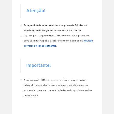
Atenção!
Este pedido deve ser realizado no prazo de 30 dias do
vencimento do lançamento semestral do tributo.
O prazo para pagamento do CIM já venceu. Qual processo
devo solicitar? Após o prazo, entre com o pedido de
Revisão
de Valor de Taxas Mercantis
.
Importante:
A cobrança do CIM é sempre semestral e pelo seu valor
integral, independentemente se a pessoa jurídica iniciou,
suspendeu ou encerrou as atividades ao longo do semestre
de cobrança.