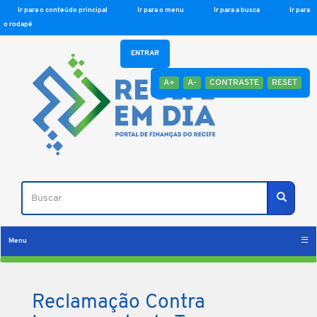
Ir para o conteúdo principal
Ir para o menu
Ir para a busca
Ir para
o rodapé
ENTRAR
A+
A-
CONTRASTE
RESET
Buscar
Buscar
Menu
Reclamação Contra