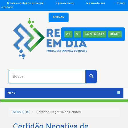
Ir para o conteúdo principal
Ir para o menu
Ir para a busca
Ir para
o rodapé
ENTRAR
A+
A-
CONTRASTE
RESET
Buscar
Buscar
Menu
SERVIÇOS
Certidão Negativa de Débitos
Certidão Negativa de