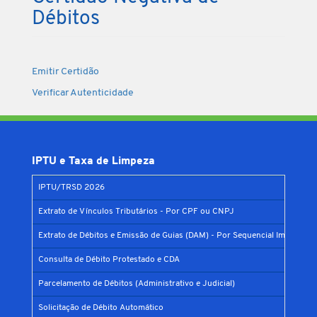
Débitos
Emitir Certidão
Verificar Autenticidade
IPTU e Taxa de Limpeza
IPTU/TRSD 2026
Extrato de Vínculos Tributários - Por CPF ou CNPJ
Extrato de Débitos e Emissão de Guias (DAM) - Por Sequencial Imobiliário
Consulta de Débito Protestado e CDA
Parcelamento de Débitos (Administrativo e Judicial)
Solicitação de Débito Automático