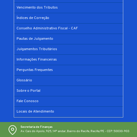
Vencimento dos Tributos
Índices de Correção
Conselho Administrativo Fiscal - CAF
Pautas de Julgamento
Julgamentos Tributários
Informações Financeiras
Perguntas Frequentes
Glossário
Sobre o Portal
Fale Conosco
Locais de Atendimento
Secretaria de Finanças
Av. Cais do Apolo, 925, 14º andar, Bairro do Recife, Recife/PE - CEP: 50030-903