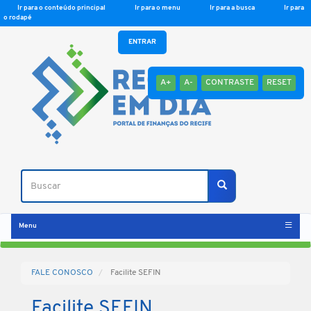
Ir para o conteúdo principal
Ir para o menu
Ir para a busca
Ir para
o rodapé
ENTRAR
A+
A-
CONTRASTE
RESET
Buscar
Buscar
Menu
FALE CONOSCO
Facilite SEFIN
Facilite SEFIN