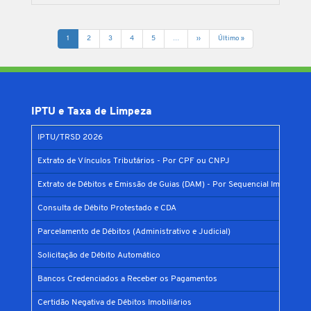
Paginação
Página
1
Página
2
Página
3
Página
4
Página
5
…
Next
››
Última
Último »
atual
page
página
IPTU e Taxa de Limpeza
IPTU/TRSD 2026
Extrato de Vínculos Tributários - Por CPF ou CNPJ
Extrato de Débitos e Emissão de Guias (DAM) - Por Sequencial Imobiliário
Consulta de Débito Protestado e CDA
Parcelamento de Débitos (Administrativo e Judicial)
Solicitação de Débito Automático
Bancos Credenciados a Receber os Pagamentos
Certidão Negativa de Débitos Imobiliários