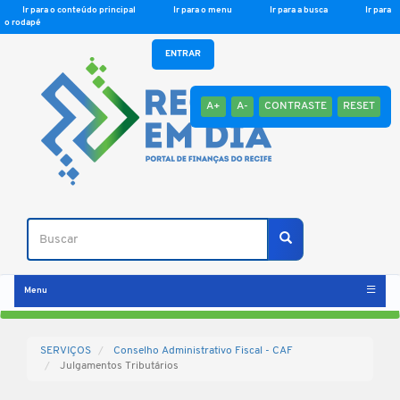
Ir para o conteúdo principal
Ir para o menu
Ir para a busca
Ir para
o rodapé
ENTRAR
A+
A-
CONTRASTE
RESET
Buscar
Buscar
Menu
SERVIÇOS
Conselho Administrativo Fiscal - CAF
Julgamentos Tributários