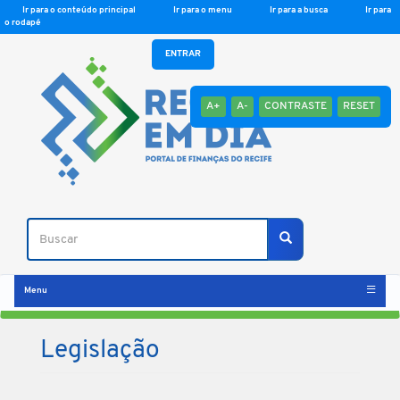
Ir para o conteúdo principal
Ir para o menu
Ir para a busca
Ir para
o rodapé
ENTRAR
A+
A-
CONTRASTE
RESET
Buscar
Buscar
Menu
Legislação