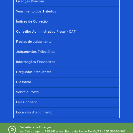
Licenças Diversas
Vencimento dos Tributos
Índices de Correção
Conselho Administrativo Fiscal - CAF
Pautas de Julgamento
Julgamentos Tributários
Informações Financeiras
Perguntas Frequentes
Glossário
Sobre o Portal
Fale Conosco
Locais de Atendimento
Secretaria de Finanças
Av. Cais do Apolo, 925, 14º andar, Bairro do Recife, Recife/PE - CEP: 50030-903