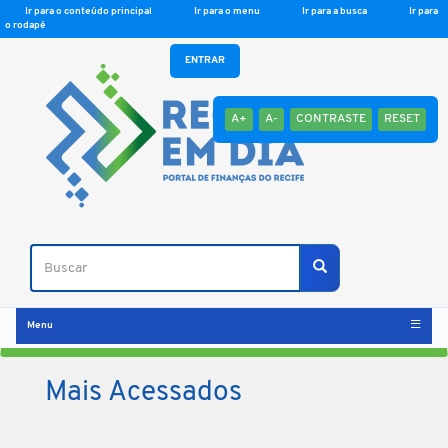
Ir para o conteúdo principal
Ir para o menu
Ir para a busca
Ir para
o rodapé
ENTRAR
A+
A-
CONTRASTE
RESET
Buscar
Buscar
Menu
Mais Acessados