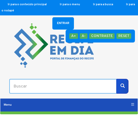
Ir para o conteúdo principal
Ir para o menu
Ir para a busca
Ir para
o rodapé
ENTRAR
A+
A-
CONTRASTE
RESET
Buscar
Buscar
Menu