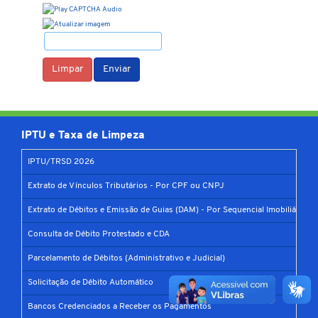
Limpar
Enviar
IPTU e Taxa de Limpeza
IPTU/TRSD 2026
Extrato de Vínculos Tributários - Por CPF ou CNPJ
Extrato de Débitos e Emissão de Guias (DAM) - Por Sequencial Imobiliário
Consulta de Débito Protestado e CDA
Parcelamento de Débitos (Administrativo e Judicial)
Solicitação de Débito Automático
Bancos Credenciados a Receber os Pagamentos