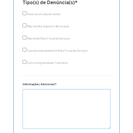
Tipo(s) de Denúncia(s)*
Área construída do imóvel
Não recolhe Impostos Municipais
Não emite Nota Fiscal de Serviços
Cancela indevidamente Nota FIscal de Serviços
Outra irregularidade Tributária
Informações Adicionais
*